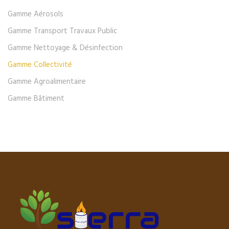
Gamme Aérosols
Gamme Transport Travaux Public
Gamme Nettoyage & Désinfection
Gamme Collectivité
Gamme Agroalimentaire
Gamme Bâtiment