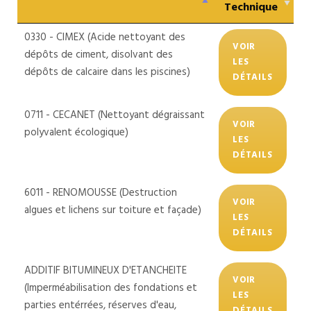
Technique
0330 - CIMEX (Acide nettoyant des
VOIR
dépôts de ciment, disolvant des
LES
dépôts de calcaire dans les piscines)
DÉTAILS
0711 - CECANET (Nettoyant dégraissant
VOIR
polyvalent écologique)
LES
DÉTAILS
6011 - RENOMOUSSE (Destruction
VOIR
algues et lichens sur toiture et façade)
LES
DÉTAILS
ADDITIF BITUMINEUX D'ETANCHEITE
VOIR
(Imperméabilisation des fondations et
LES
parties entérrées, réserves d'eau,
DÉTAILS