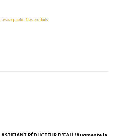
ravaux public
,
Nos produits
LASTIFIANT RÉDUCTEUR D’EAU (Augmente la